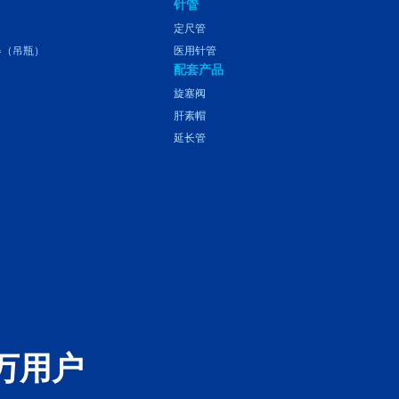
针管
定尺管
器（吊瓶）
医用针管
配套产品
旋塞阀
肝素帽
延长管
万用户