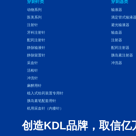
穿刺针类
穿刺器类
动物系列
输液器
医美系列
滴定管式输液
注射针
避光输液器
牙科注射针
输血器
配药注射针
注射器
静脉输液针
配药注射器
静脉留置针
胰岛素注射器
采血针
冲洗器
活检针
冲洗针
麻醉用针
植入式给药装置专用针
胰岛素笔配套用针
机用采血针（内瘘针）
创造KDL品牌，取信亿