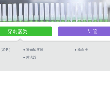
穿刺器类
针管
（吊瓶）
● 避光输液器
● 输血器
● 冲洗器