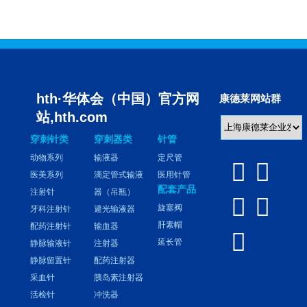
hth·华体会（中国）官方网
康德莱网站群
站,hth.com
穿刺针类
穿刺器类
针管
动物系列
输液器
定尺管


医美系列
滴定管式输液
医用针管
配套产品
注射针
器（吊瓶）


旋塞阀
牙科注射针
避光输液器
肝素帽
配药注射针
输血器

延长管
静脉输液针
注射器
静脉留置针
配药注射器
采血针
胰岛素注射器
活检针
冲洗器