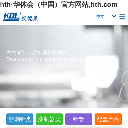
hth·华体会（中国）官方网站,hth.com
栏目
Hth·华体会（中
Hth·华体会（中
行业优势
国）官方网
国）官方网
人力资源
Hth·华体会（中
联系我们
因为专业，所以值得信赖！
站,hth.com
站,hth.com
国）官方网
Trustworthy in professional service！
站,hth.com
穿刺针类
穿刺器类
针管
配套产品