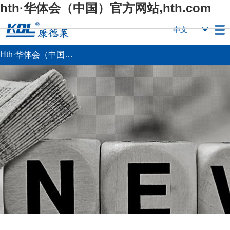
hth·华体会（中国）官方网站,hth.com
栏目
Hth·华体会（中国）官方网站,hth.com
Hth·华体会（中
Hth·华体会（中
行业优势
国）官方网
国）官方网
人力资源
Hth·华体会（中
联系我们
站,hth.com
站,hth.com
国）官方网
站,hth.com