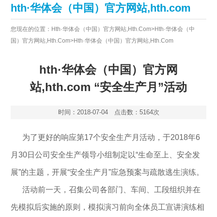
hth·华体会（中国）官方网站,hth.com
您现在的位置：
Hth·华体会（中国）官方网站,hth.com
>
Hth·华体会（中
国）官方网站,hth.com
>
Hth·华体会（中国）官方网站,hth.com
hth·华体会（中国）官方网
站,hth.com “安全生产月”活动
时间：2018-07-04 点击数：5164次
为了更好的响应第17个安全生产月活动，于2018年6
月30日公司安全生产领导小组制定以“生命至上、安全发
展”的主题，开展“安全生产月”应急预案与疏散逃生演练。
活动前一天，召集公司各部门、车间、工段组织并在
先模拟后实施的原则，模拟演习前向全体员工宣讲演练相