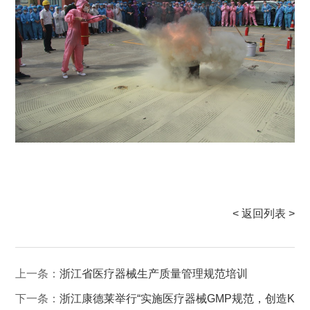
< 返回列表 >
上一条：
浙江省医疗器械生产质量管理规范培训
下一条：
浙江康德莱举行“实施医疗器械GMP规范，创造KD