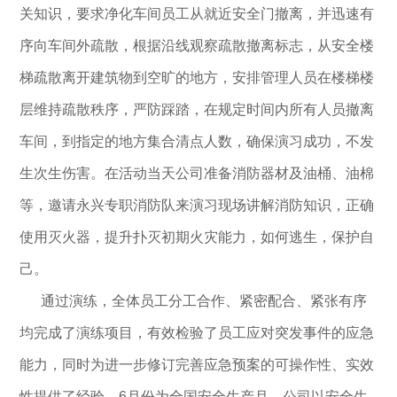
关知识，要求净化车间员工从就近安全门撤离，并迅速有
序向车间外疏散，根据沿线观察疏散撤离标志，从安全楼
梯疏散离开建筑物到空旷的地方，安排管理人员在楼梯楼
层维持疏散秩序，严防踩踏，在规定时间内所有人员撤离
车间，到指定的地方集合清点人数，确保演习成功，不发
生次生伤害。在活动当天公司准备消防器材及油桶、油棉
等，邀请永兴专职消防队来演习现场讲解消防知识，正确
使用灭火器，提升扑灭初期火灾能力，如何逃生，保护自
己。
通过演练，全体员工分工合作、紧密配合、紧张有序
均完成了演练项目，有效检验了员工应对突发事件的应急
能力，同时为进一步修订完善应急预案的可操作性、实效
性提供了经验，6月份为全国安全生产月，公司以安全生