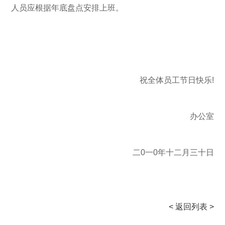
人员应根据年底盘点安排上班。
祝全体员工节日快乐!
办公室
二0一0年十二月三十日
< 返回列表 >