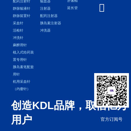
肝素帽
配药注射针
输血器

延长管
静脉输液针
注射器
静脉留置针
配药注射器
采血针
胰岛素注射器
活检针
冲洗器
冲洗针
麻醉用针
植入式给药装
置专用针
胰岛素笔配套
用针
机用采血针
（内瘘针）
创造KDL品牌，取信亿万
用户
官方订阅号