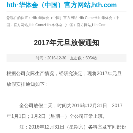
hth·华体会（中国）官方网站,hth.com
您现在的位置：
Hth·华体会（中国）官方网站,hth.com
>
Hth·华体会（中
国）官方网站,hth.com
>
Hth·华体会（中国）官方网站,hth.com
2017年元旦放假通知
时间：2016-12-30 点击数：5054次
根据公司实际生产情况，经研究决定，现将2017年元旦
放假安排通知如下：
全公司放假二天，时间为2016年12月31日—2017
年1月1日；1月2日（星期一）全公司正常上班。
注：2016年12月31日（星期六）各科室及车间部份