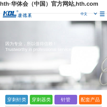
hth·华体会（中国）官方网站,hth.com
栏目
Hth·华体会（中
Hth·华体会（中
行业优势
国）官方网
国）官方网
人力资源
Hth·华体会（中
联系我们
因为专业，所以值得信赖！
站,hth.com
站,hth.com
国）官方网
Trustworthy in professional service！
站,hth.com
穿刺针类
穿刺器类
针管
配套产品