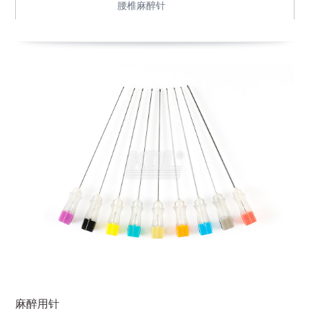
腰椎麻醉针
麻醉用针