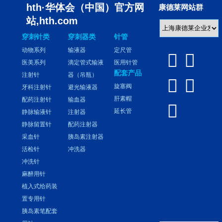
hth·华体会（中国）官方网
康德莱网站群
站,hth.com
穿刺针类
穿刺器类
针管
动物系列
输液器
定尺管


医美系列
滴定管式输液
医用针管
配套产品
注射针
器（吊瓶）


旋塞阀
牙科注射针
避光输液器
肝素帽
配药注射针
输血器

延长管
静脉输液针
注射器
静脉留置针
配药注射器
采血针
胰岛素注射器
活检针
冲洗器
冲洗针
麻醉用针
植入式给药装
置专用针
胰岛素笔配套