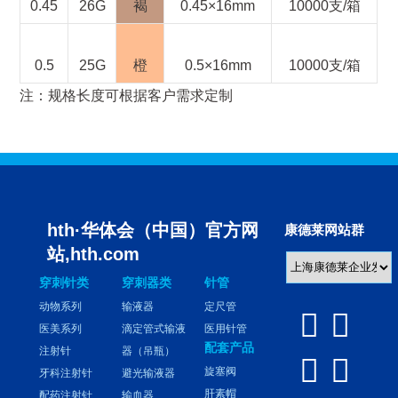
0.45
26G
褐
0.45×16mm
10000支/箱
0.5
25G
橙
0.5×16mm
10000支/箱
注：规格长度可根据客户需求定制
hth·华体会（中国）官方网
康德莱网站群
站,hth.com
穿刺针类
穿刺器类
针管
动物系列
输液器
定尺管


医美系列
滴定管式输液
医用针管
配套产品
注射针
器（吊瓶）


旋塞阀
牙科注射针
避光输液器
肝素帽
配药注射针
输血器