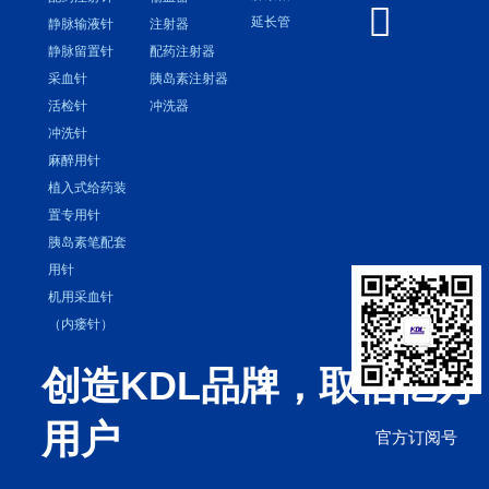

延长管
静脉输液针
注射器
静脉留置针
配药注射器
采血针
胰岛素注射器
活检针
冲洗器
冲洗针
麻醉用针
植入式给药装
置专用针
胰岛素笔配套
用针
机用采血针
（内瘘针）
创造KDL品牌，取信亿万
用户
官方订阅号