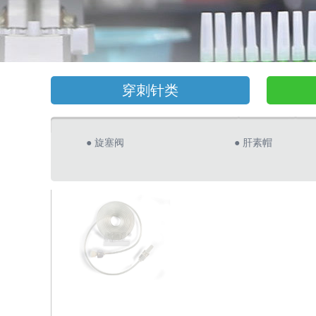
穿刺针类
● 旋塞阀
● 肝素帽