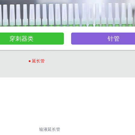
穿刺器类
针管
● 延长管
输液延长管