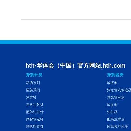
hth·华体会（中国）官方网站,hth.com
穿刺针类
穿刺器类
动物系列
输液器
医美系列
滴定管式输液
注射针
避光输液器
牙科注射针
输血器
配药注射针
注射器
静脉输液针
配药注射器
静脉留置针
胰岛素注射器