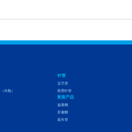
针管
定尺管
器（吊瓶）
医用针管
配套产品
旋塞阀
肝素帽
延长管