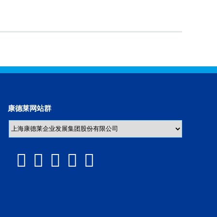
康德莱网站群




